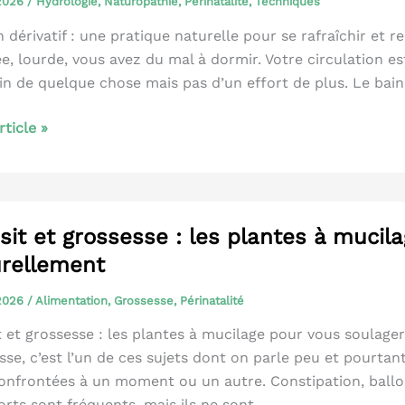
 2026
/
Hydrologie
,
Naturopathie
,
Périnatalité
,
Techniques
 dérivatif : une pratique naturelle pour se rafraîchir et re
ée, lourde, vous avez du mal à dormir. Votre circulation 
in de quelque chose mais pas d’un effort de plus. Le bain d
article »
if
sit et grossesse : les plantes à mucil
rellement
 2026
/
Alimentation
,
Grossesse
,
Périnatalité
t et grossesse : les plantes à mucilage pour vous soulage
sse, c’est l’un de ces sujets dont on parle peu et pourta
onfrontées à un moment ou un autre. Constipation, ballo
orts sont fréquents, mais ils ne sont