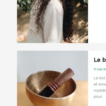
chroni
:
et
si
votre
corps
avait
besoin
d’appr
à
Le b
lâcher,
pas
11 mai 
juste
Le bol 
à
et env
se
mystér
repose
pour
?