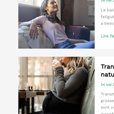
28 mai
Le bain
fatigu
a beso
Bain
Lire l’
dérivat
Tran
natu
24 mai
Transi
grosse
sont c
inconf