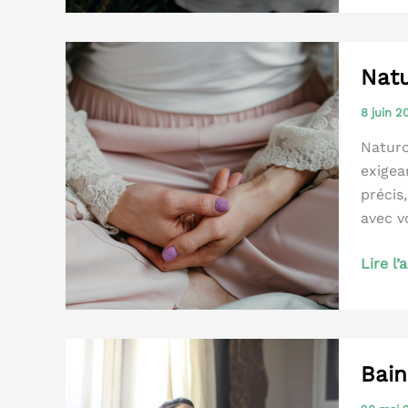
Natu
8 juin 
Naturo
exigea
précis
avec v
Naturo
Lire l’
et
PMA
Bain