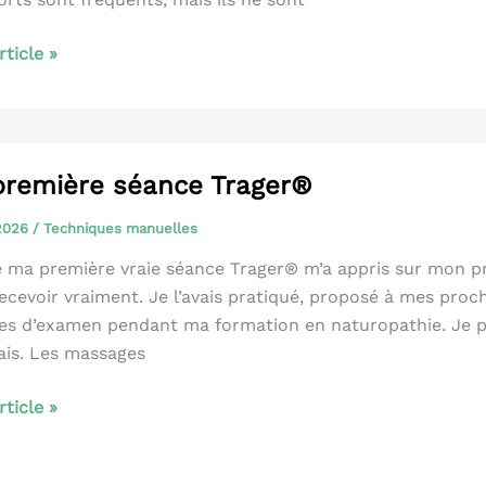
t
article »
sse
première séance Trager®
s
 2026
/
Techniques manuelles
ge
 ma première vraie séance Trager® m’a appris sur mon pr
recevoir vraiment. Je l’avais pratiqué, proposé à mes proc
es d’examen pendant ma formation en naturopathie. Je pens
er
is. Les massages
llement
article »
re
e