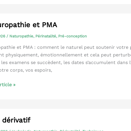
ropathie et PMA
2026
/
Naturopathie
,
Périnatalité
,
Pré-conception
pathie et PMA : comment le naturel peut soutenir votre 
nt physiquement, émotionnellement et cela peut perturb
, les examens se succèdent, les dates s’accumulent dans l’a
otre corps, vos espoirs,
pathie
article »
 dérivatif