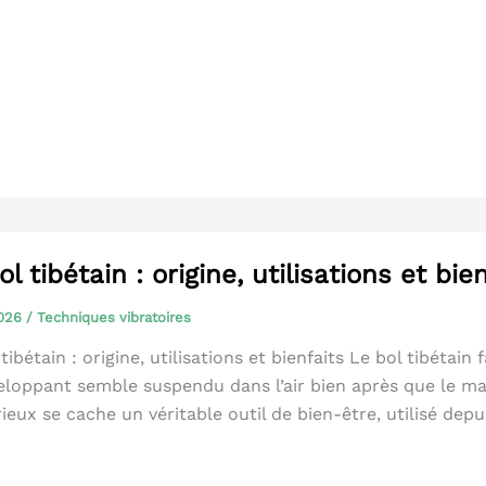
que
endre
ol tibétain : origine, utilisations et bie
2026
/
Techniques vibratoires
tibétain : origine, utilisations et bienfaits Le bol tibétai
eloppant semble suspendu dans l’air bien après que le maill
ieux se cache un véritable outil de bien-être, utilisé depu
r