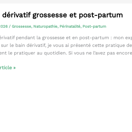
 dérivatif grossesse et post-partum
 2026
/
Grossesse
,
Naturopathie
,
Périnatalité
,
Post-partum
érivatif pendant la grossesse et en post-partum : mon e
 sur le bain dérivatif, je vous ai présenté cette pratique de
t le pratiquer au quotidien. Si vous ne l’avez pas encore 
article »
if
sse
m