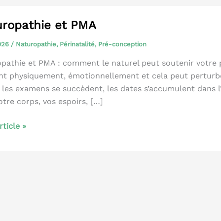
ropathie et PMA
2026
/
Naturopathie
,
Périnatalité
,
Pré-conception
pathie et PMA : comment le naturel peut soutenir votre 
nt physiquement, émotionnellement et cela peut perturb
, les examens se succèdent, les dates s’accumulent dans l’a
otre corps, vos espoirs, […]
pathie
article »