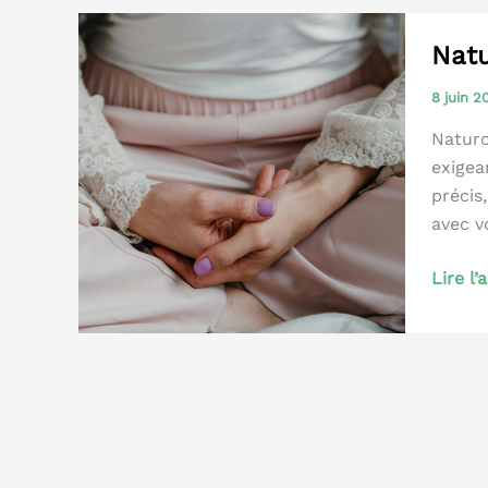
Natu
8 juin 
Naturo
exigea
précis
avec v
Naturo
Lire l’
et
PMA