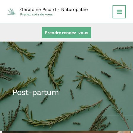
Aller
Géraldine Picord - Naturopathe
au
Prenez soin de vous
contenu
Prendre rendez-vous
Post-partum