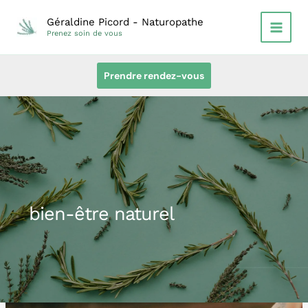
Aller
Géraldine Picord - Naturopathe
au
Prenez soin de vous
contenu
Prendre rendez-vous
bien-être naturel