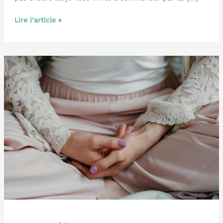
Bain
Lire l’article »
dérivatif
grossesse
et
post-
partum