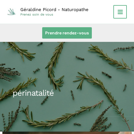
Aller
Géraldine Picord - Naturopathe
au
Prenez soin de vous
contenu
Prendre rendez-vous
périnatalité