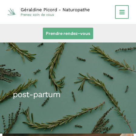
Aller
Géraldine Picord - Naturopathe
au
Prenez soin de vous
contenu
Prendre rendez-vous
post-partum