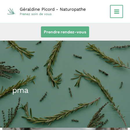
Aller
Géraldine Picord - Naturopathe
au
Prenez soin de vous
contenu
Prendre rendez-vous
pma