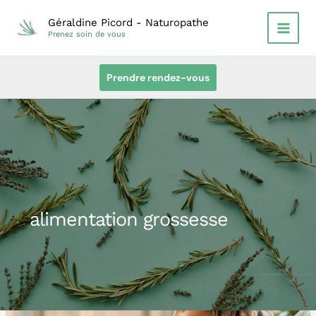
Aller
Géraldine Picord - Naturopathe
au
Prenez soin de vous
contenu
Prendre rendez-vous
alimentation grossesse